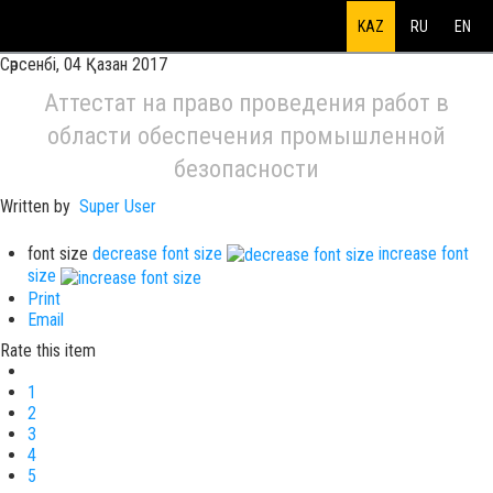
KAZ
RU
EN
Сәрсенбі, 04 Қазан 2017
Аттестат на право проведения работ в
области обеспечения промышленной
безопасности
Written by
Super User
font size
decrease font size
increase font
size
Print
Email
Rate this item
1
2
3
4
5