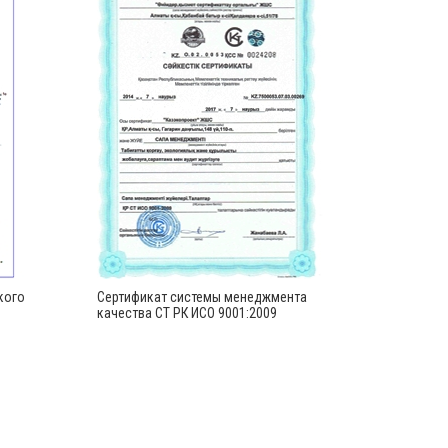
кого
Сертификат системы менеджмента
Аттестат
качества СТ РК ИСО 9001:2009
области
безопас