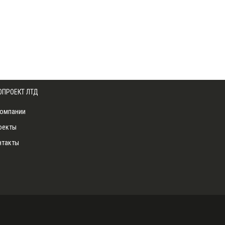
ОПРОЕКТ
ЛТД
компании
оекты
нтакты