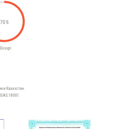
70
%
nDesign
ки Казахстан.
HSAS:18001.