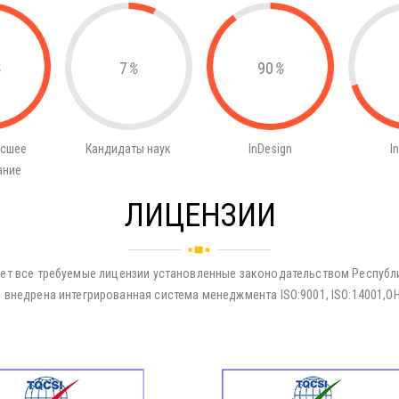
7
%
90
%
ысшее
Кандидаты наук
InDesign
I
ание
ЛИЦЕНЗИИ
ет все требуемые лицензии установленные законодательством Республи
 внедрена интегрированная система менеджмента ISO:9001, ISO:14001,O