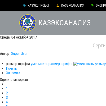
КАЗЭКОПРОЕКТ
КАЗЭКОАНАЛИЗ
ЭКОПР
КАЗЭКОАНАЛИЗ
Среда, 04 октября 2017
Серти
Автор
Super User
размер шрифта
уменьшить размер шрифта
Печать
Эл. почта
Оцените материал
1
2
3
4